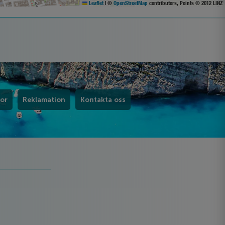
Leaflet
|
©
OpenStreetMap
contributors, Points © 2012 LINZ
kor
Reklamation
Kontakta oss