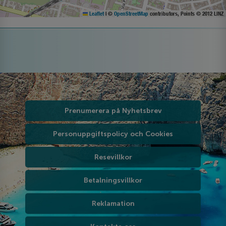
Leaflet
|
©
OpenStreetMap
contributors, Points © 2012 LINZ
Prenumerera på Nyhetsbrev
Personuppgiftspolicy och Cookies
Resevillkor
Betalningsvillkor
Reklamation