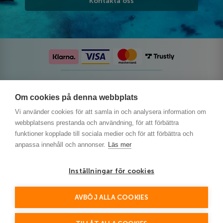
Kontakta oss
Följ oss på sociala medier
Om cookies på denna webbplats
Vi använder cookies för att samla in och analysera information om
webbplatsens prestanda och användning, för att förbättra
funktioner kopplade till sociala medier och för att förbättra och
anpassa innehåll och annonser.
Läs mer
Inställningar för cookies
AVBÖJ ALLA COOKIES
This site is protected by reCAPTCHA and the Google
Privacy Policy
and
Terms of Service
apply.