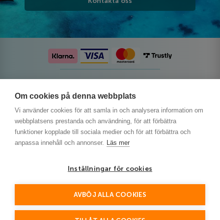
Kontakta oss
Följ oss på sociala medier
Om cookies på denna webbplats
Vi använder cookies för att samla in och analysera information om
webbplatsens prestanda och användning, för att förbättra
funktioner kopplade till sociala medier och för att förbättra och
anpassa innehåll och annonser.
Läs mer
Inställningar för cookies
AVBÖJ ALLA COOKIES
This site is protected by reCAPTCHA and the Google
Privacy Policy
and
Terms of Service
apply.