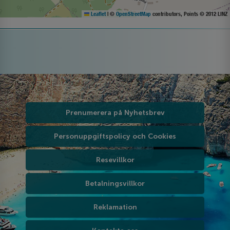
Leaflet
|
©
OpenStreetMap
contributors, Points © 2012 LINZ
Prenumerera på Nyhetsbrev
Personuppgiftspolicy och Cookies
Resevillkor
Betalningsvillkor
Reklamation