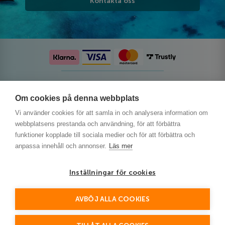
Kontakta oss
Följ oss på sociala medier
Om cookies på denna webbplats
Vi använder cookies för att samla in och analysera information om
webbplatsens prestanda och användning, för att förbättra
funktioner kopplade till sociala medier och för att förbättra och
anpassa innehåll och annonser.
Läs mer
Inställningar för cookies
AVBÖJ ALLA COOKIES
This site is protected by reCAPTCHA and the Google
Privacy Policy
and
Terms of Service
apply.