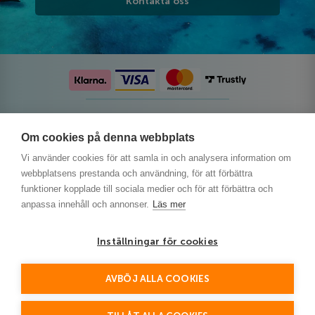
Kontakta oss
Följ oss på sociala medier
Om cookies på denna webbplats
Vi använder cookies för att samla in och analysera information om
webbplatsens prestanda och användning, för att förbättra
funktioner kopplade till sociala medier och för att förbättra och
anpassa innehåll och annonser.
Läs mer
Inställningar för cookies
AVBÖJ ALLA COOKIES
This site is protected by reCAPTCHA and the Google
Privacy Policy
and
Terms of Service
apply.