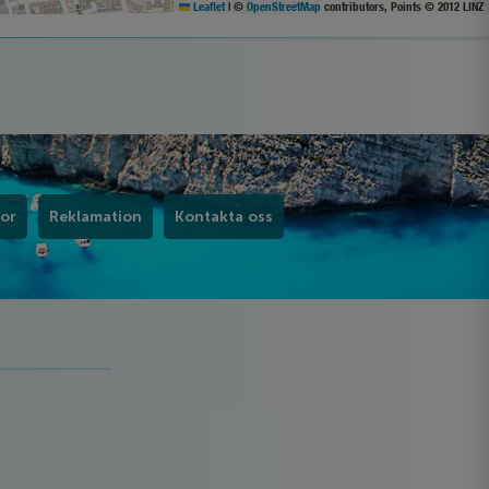
Leaflet
|
©
OpenStreetMap
contributors, Points © 2012 LINZ
kor
Reklamation
Kontakta oss