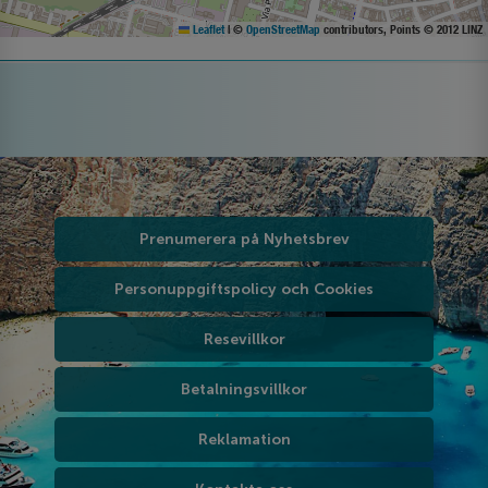
Leaflet
|
©
OpenStreetMap
contributors, Points © 2012 LINZ
Prenumerera på Nyhetsbrev
Personuppgiftspolicy och Cookies
Resevillkor
Betalningsvillkor
Reklamation