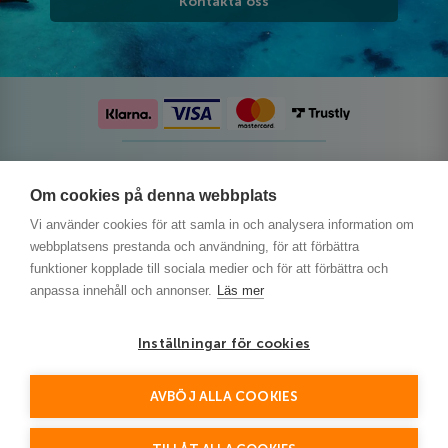
Kontakta oss
Följ oss på sociala medier
Om cookies på denna webbplats
Vi använder cookies för att samla in och analysera information om
webbplatsens prestanda och användning, för att förbättra
funktioner kopplade till sociala medier och för att förbättra och
anpassa innehåll och annonser.
Läs mer
Inställningar för cookies
AVBÖJ ALLA COOKIES
This site is protected by reCAPTCHA and the Google
Privacy Policy
and
Terms of Service
apply.