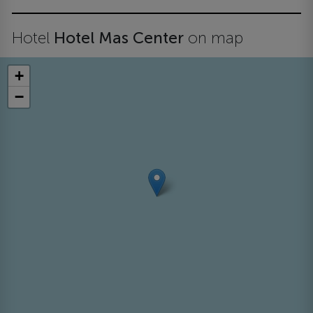
Hotel
Hotel Mas Center
on map
+
−