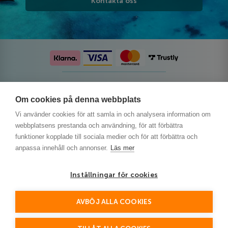
Kontakta oss
Följ oss på sociala medier
Om cookies på denna webbplats
Vi använder cookies för att samla in och analysera information om
webbplatsens prestanda och användning, för att förbättra
funktioner kopplade till sociala medier och för att förbättra och
anpassa innehåll och annonser.
Läs mer
Inställningar för cookies
AVBÖJ ALLA COOKIES
This site is protected by reCAPTCHA and the Google
Privacy Policy
and
Terms of Service
apply.