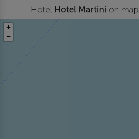
Hotel
Hotel Martini
on map
+
−