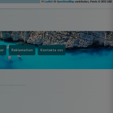
Leaflet
|
©
OpenStreetMap
contributors, Points © 2012 LINZ
kor
Reklamation
Kontakta oss