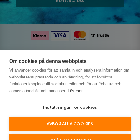
Kontakta oss
Följ oss på sociala medier
Om cookies på denna webbplats
Vi använder cookies för att samla in och analysera information om
webbplatsens prestanda och användning, för att förbättra
funktioner kopplade till sociala medier och för att förbättra och
anpassa innehåll och annonser.
Läs mer
Inställningar för cookies
AVBÖJ ALLA COOKIES
This site is protected by reCAPTCHA and the Google
Privacy Policy
and
Terms of Service
apply.