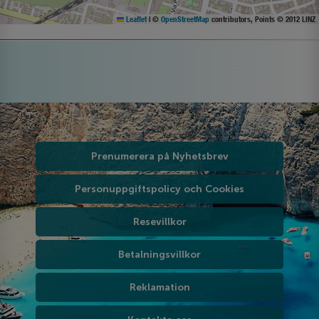
Leaflet
|
©
OpenStreetMap
contributors, Points © 2012 LINZ
Prenumerera på Nyhetsbrev
Personuppgiftspolicy och Cookies
Resevillkor
Betalningsvillkor
Reklamation