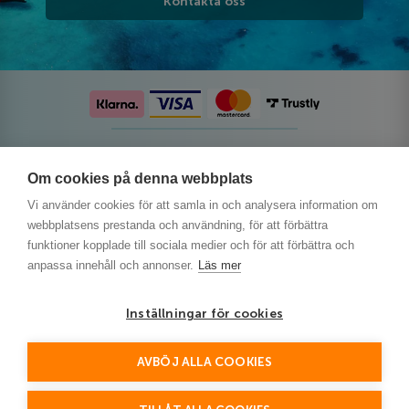
Kontakta oss
Följ oss på sociala medier
Om cookies på denna webbplats
Vi använder cookies för att samla in och analysera information om
webbplatsens prestanda och användning, för att förbättra
funktioner kopplade till sociala medier och för att förbättra och
anpassa innehåll och annonser.
Läs mer
Inställningar för cookies
AVBÖJ ALLA COOKIES
This site is protected by reCAPTCHA and the Google
Privacy Policy
and
Terms of Service
apply.