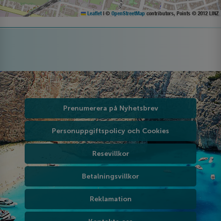
Leaflet
|
©
OpenStreetMap
contributors, Points © 2012 LINZ
Prenumerera på Nyhetsbrev
Personuppgiftspolicy och Cookies
Resevillkor
Betalningsvillkor
Reklamation