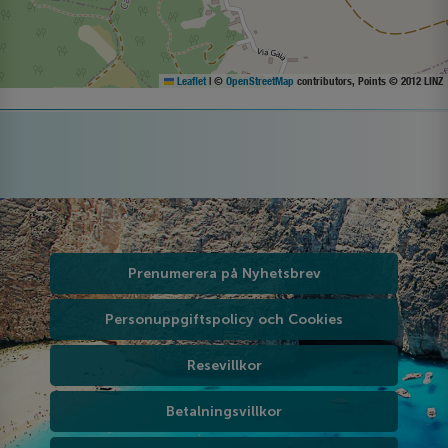
Leaflet
|
©
OpenStreetMap
contributors, Points © 2012 LINZ
Prenumerera på Nyhetsbrev
Personuppgiftspolicy och Cookies
Resevillkor
Betalningsvillkor