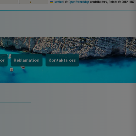
Leaflet
|
©
OpenStreetMap
contributors, Points © 2012 LINZ
kor
Reklamation
Kontakta oss