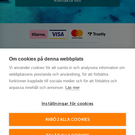
Kontakta oss
Följ oss på sociala medier
Om cookies på denna webbplats
Vi använder cookies för att samla in och analysera information om
webbplatsens prestanda och användning, för att förbättra
funktioner kopplade till sociala medier och för att förbättra och
anpassa innehåll och annonser.
Läs mer
Inställningar för cookies
AVBÖJ ALLA COOKIES
This site is protected by reCAPTCHA and the Google
Privacy Policy
and
Terms of Service
apply.