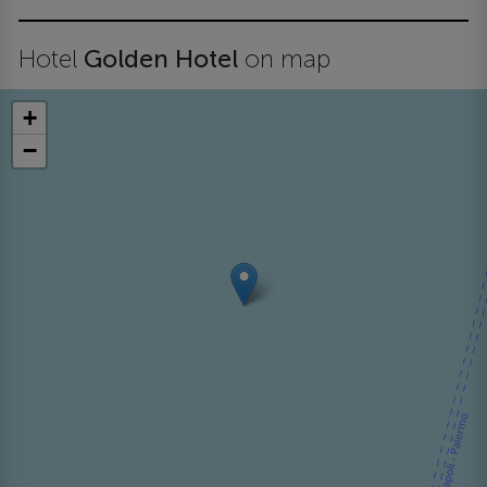
Hotel
Golden Hotel
on map
+
−