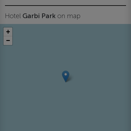
Hotel
Garbi Park
on map
+
−