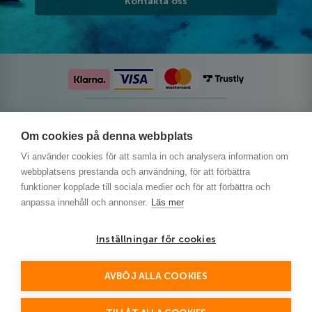
Kontakta oss
Följ oss på sociala medier
Om cookies på denna webbplats
Vi använder cookies för att samla in och analysera information om
webbplatsens prestanda och användning, för att förbättra
funktioner kopplade till sociala medier och för att förbättra och
anpassa innehåll och annonser.
Läs mer
Inställningar för cookies
AVBÖJ ALLA COOKIES
This site is protected by reCAPTCHA and the Google
Privacy Policy
and
Terms of Service
apply.