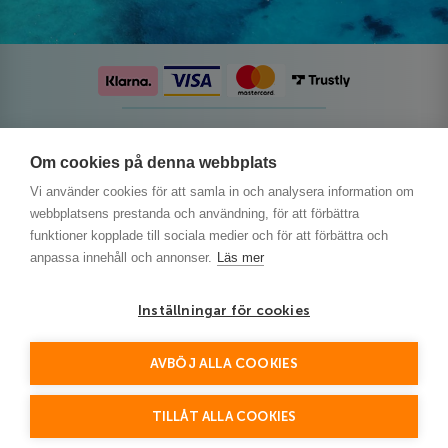
Följ oss på sociala medier
Om cookies på denna webbplats
Vi använder cookies för att samla in och analysera information om
webbplatsens prestanda och användning, för att förbättra
funktioner kopplade till sociala medier och för att förbättra och
anpassa innehåll och annonser.
Läs mer
Inställningar för cookies
AVBÖJ ALLA COOKIES
This site is protected by reCAPTCHA and the Google
Privacy Policy
and
Terms of Service
apply.
TILLÅT ALLA COOKIES
© Detur 2024