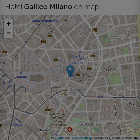
Hotel
Galileo Milano
on map
+
−
Leaflet
|
©
OpenStreetMap
contributors, Points © 2012 LINZ