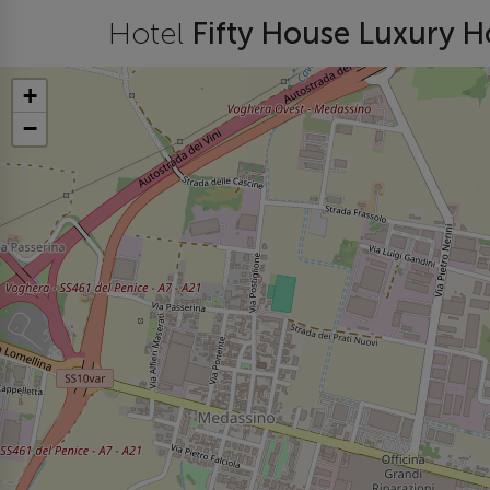
Hotel
Fifty House Luxury H
+
−