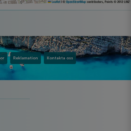
Leaflet
|
©
OpenStreetMap
contributors, Points © 2012 LINZ
kor
Reklamation
Kontakta oss