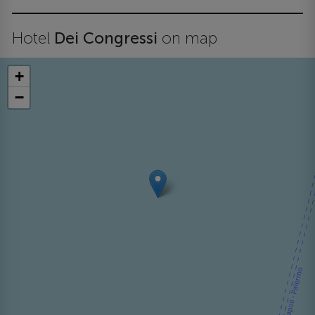
Hotel
Dei Congressi
on map
+
−