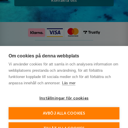
Kontakta oss
Följ oss på sociala medier
Om cookies på denna webbplats
Vi använder cookies för att samla in och analysera information om
webbplatsens prestanda och användning, för att förbättra
funktioner kopplade till sociala medier och för att förbättra och
anpassa innehåll och annonser.
Läs mer
Inställningar för cookies
AVBÖJ ALLA COOKIES
This site is protected by reCAPTCHA and the Google
Privacy Policy
and
Terms of Service
apply.