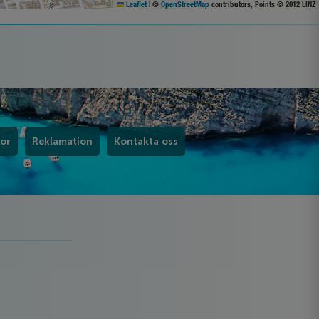
Leaflet
|
©
OpenStreetMap
contributors, Points © 2012 LINZ
kor
Reklamation
Kontakta oss