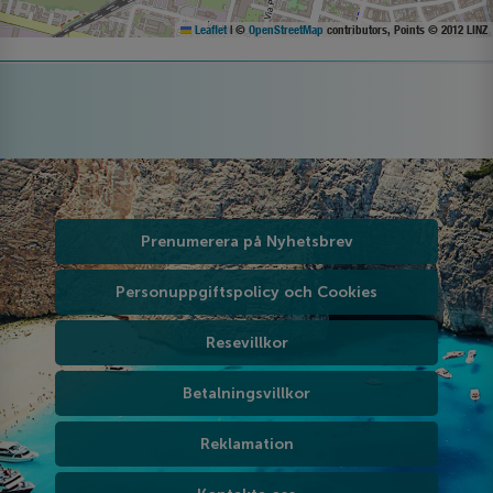
Leaflet
|
©
OpenStreetMap
contributors, Points © 2012 LINZ
Prenumerera på Nyhetsbrev
Personuppgiftspolicy och Cookies
Resevillkor
Betalningsvillkor
Reklamation