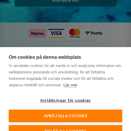
Kontakta oss
Följ oss på sociala medier
Om cookies på denna webbplats
Vi använder cookies för att samla in och analysera information om
webbplatsens prestanda och användning, för att förbättra
funktioner kopplade till sociala medier och för att förbättra och
anpassa innehåll och annonser.
Läs mer
Inställningar för cookies
AVBÖJ ALLA COOKIES
This site is protected by reCAPTCHA and the Google
Privacy Policy
and
Terms of Service
apply.