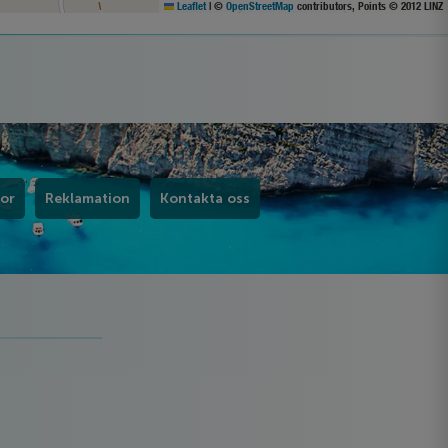
Leaflet
|
©
OpenStreetMap
contributors, Points © 2012 LINZ
kor
Reklamation
Kontakta oss