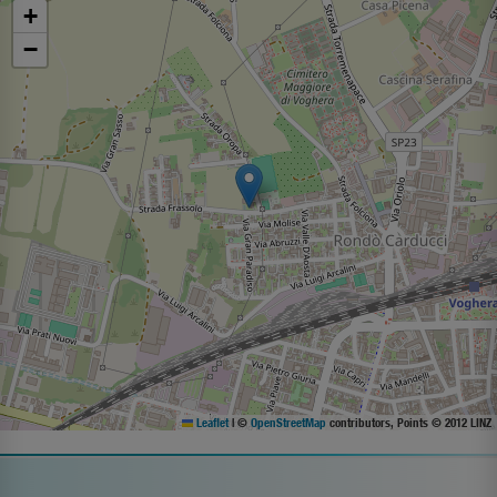
+
−
Leaflet
|
©
OpenStreetMap
contributors, Points © 2012 LINZ