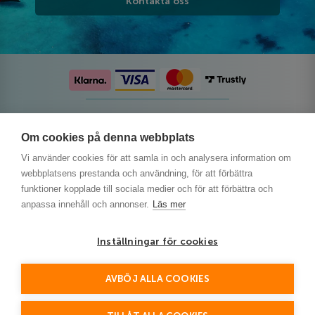
Kontakta oss
Följ oss på sociala medier
Om cookies på denna webbplats
Vi använder cookies för att samla in och analysera information om
webbplatsens prestanda och användning, för att förbättra
funktioner kopplade till sociala medier och för att förbättra och
anpassa innehåll och annonser.
Läs mer
Inställningar för cookies
AVBÖJ ALLA COOKIES
This site is protected by reCAPTCHA and the Google
Privacy Policy
and
Terms of Service
apply.