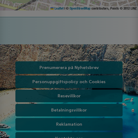
Leaflet
|
©
OpenStreetMap
contributors, Points © 2012 LINZ
Prenumerera på Nyhetsbrev
Personuppgiftspolicy och Cookies
Resevillkor
Betalningsvillkor
Reklamation