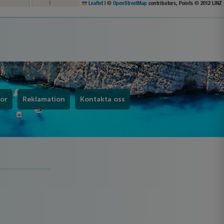
Leaflet
|
©
OpenStreetMap
contributors, Points © 2012 LINZ
kor
Reklamation
Kontakta oss