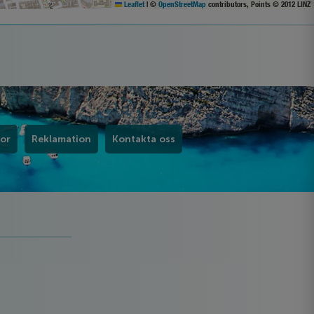
Leaflet
|
©
OpenStreetMap
contributors, Points © 2012 LINZ
kor
Reklamation
Kontakta oss