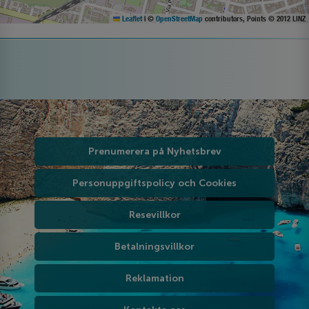
Leaflet
|
©
OpenStreetMap
contributors, Points © 2012 LINZ
Prenumerera på Nyhetsbrev
Personuppgiftspolicy och Cookies
Resevillkor
Betalningsvillkor
Reklamation