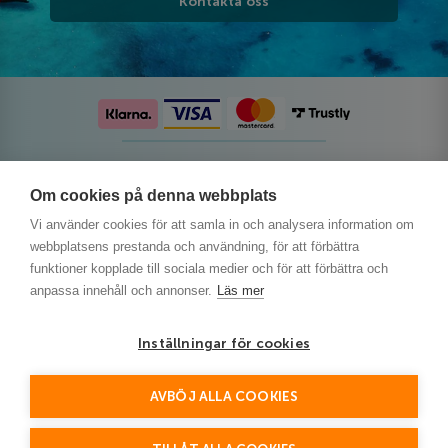
Kontakta oss
Följ oss på sociala medier
Om cookies på denna webbplats
Vi använder cookies för att samla in och analysera information om
webbplatsens prestanda och användning, för att förbättra
funktioner kopplade till sociala medier och för att förbättra och
anpassa innehåll och annonser.
Läs mer
Inställningar för cookies
AVBÖJ ALLA COOKIES
This site is protected by reCAPTCHA and the Google
Privacy Policy
and
Terms of Service
apply.