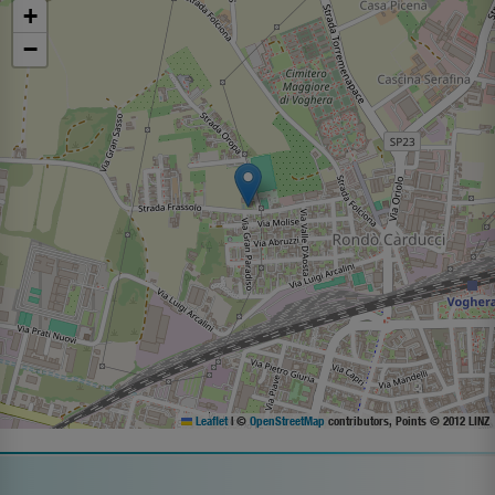
+
−
Leaflet
|
©
OpenStreetMap
contributors, Points © 2012 LINZ