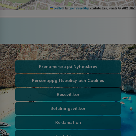
Leaflet
|
©
OpenStreetMap
contributors, Points © 2012 LINZ
Prenumerera på Nyhetsbrev
Personuppgiftspolicy och Cookies
Resevillkor
Betalningsvillkor
Reklamation