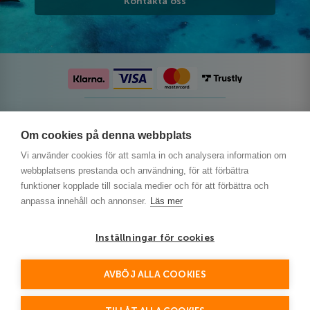
Kontakta oss
Följ oss på sociala medier
Om cookies på denna webbplats
Vi använder cookies för att samla in och analysera information om
webbplatsens prestanda och användning, för att förbättra
funktioner kopplade till sociala medier och för att förbättra och
anpassa innehåll och annonser.
Läs mer
Inställningar för cookies
AVBÖJ ALLA COOKIES
This site is protected by reCAPTCHA and the Google
Privacy Policy
and
Terms of Service
apply.