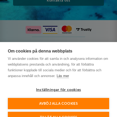
Kontakta oss
Följ oss på sociala medier
Om cookies på denna webbplats
Vi använder cookies för att samla in och analysera information om
webbplatsens prestanda och användning, för att förbättra
funktioner kopplade till sociala medier och för att förbättra och
anpassa innehåll och annonser.
Läs mer
Inställningar för cookies
AVBÖJ ALLA COOKIES
This site is protected by reCAPTCHA and the Google
Privacy Policy
and
Terms of Service
apply.