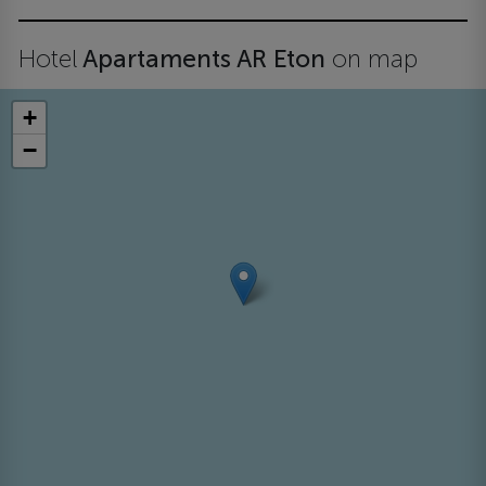
Hotel
Apartaments AR Eton
on map
+
−