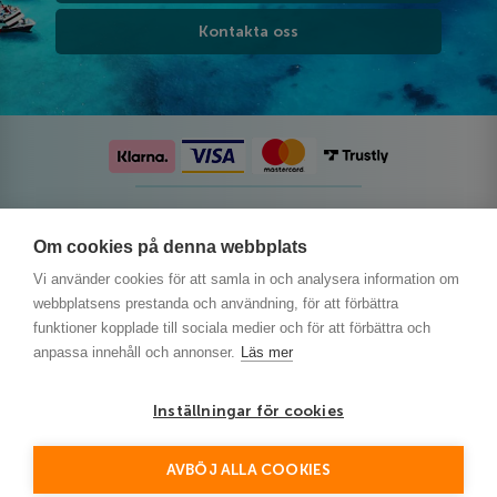
Kontakta oss
Följ oss på sociala medier
Om cookies på denna webbplats
Vi använder cookies för att samla in och analysera information om
webbplatsens prestanda och användning, för att förbättra
funktioner kopplade till sociala medier och för att förbättra och
anpassa innehåll och annonser.
Läs mer
Inställningar för cookies
AVBÖJ ALLA COOKIES
This site is protected by reCAPTCHA and the Google
Privacy Policy