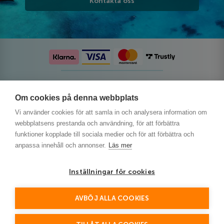
Kontakta oss
Följ oss på sociala medier
Om cookies på denna webbplats
Vi använder cookies för att samla in och analysera information om
webbplatsens prestanda och användning, för att förbättra
funktioner kopplade till sociala medier och för att förbättra och
anpassa innehåll och annonser.
Läs mer
Inställningar för cookies
AVBÖJ ALLA COOKIES
This site is protected by reCAPTCHA and the Google
Privacy Policy
and
Terms of Service
apply.