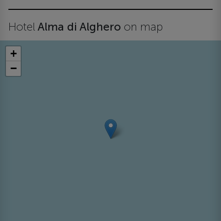
Hotel
Alma di Alghero
on map
+
−