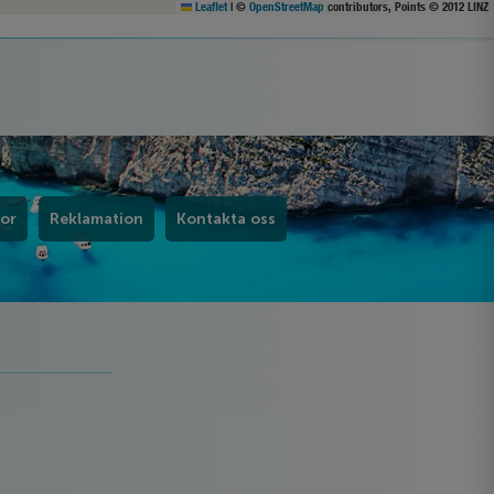
Leaflet
|
©
OpenStreetMap
contributors, Points © 2012 LINZ
kor
Reklamation
Kontakta oss