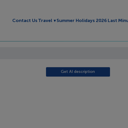
Toggle submenu
Contact Us
Travel
Summer Holidays 2026
Last Min
Get AI description