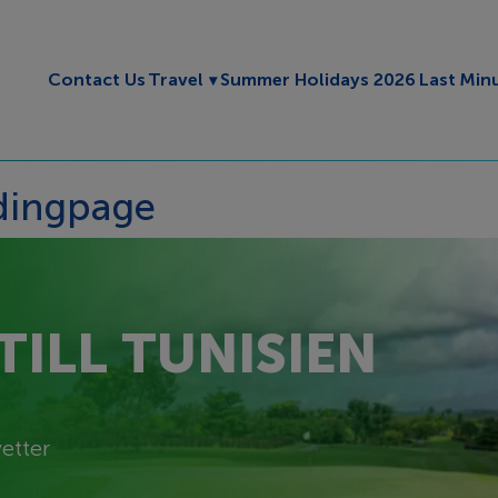
Toggle submenu
Contact Us
Travel
Summer Holidays 2026
Last Min
ndingpage
ILL TUNISIEN
etter