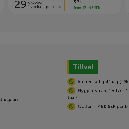
29
Sök
oktober
1 vecka + golfpaket
från 13.195
SEK
Tillval
Incheckad golfbag (15k
Flygplatstransfer t/r -
1
taxi)
tidsplan
Golfbil -
450
SEK
per bi