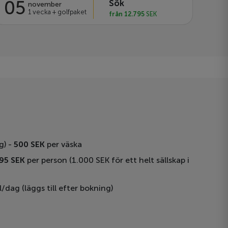
05
Sök
november
1 vecka + golfpaket
från 12.795
SEK
g) -
500 SEK
per väska
95 SEK
per person (1.000 SEK för ett helt sällskap i
l/dag (läggs till efter bokning)