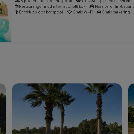
5 pooler (inkl. inomhuspool)
Thalasso-spa med hammam
Restauranger med internationellt kök
Flera barer (inkl. stran
Barnklubb och barnpool
Gratis Wi-Fi
Gratis parkering