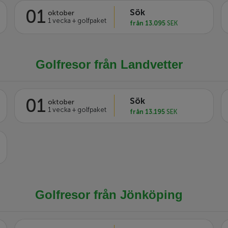
01
Sök
oktober
1 vecka + golfpaket
från 13.095
SEK
Golfresor från Landvetter
01
Sök
oktober
1 vecka + golfpaket
från 13.195
SEK
Golfresor från Jönköping