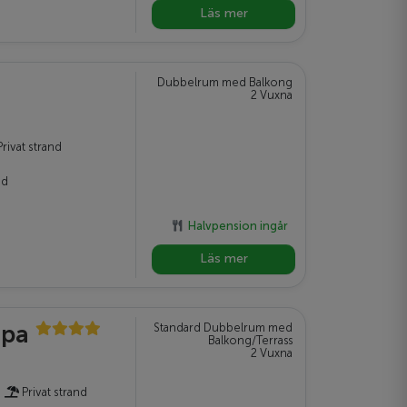
Läs mer
Dubbelrum med Balkong
2 Vuxna
rivat strand
nd
Halvpension ingår
Läs mer
Spa
Standard Dubbelrum med
Balkong/Terrass
2 Vuxna
Privat strand