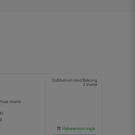
Dubbelrum med Balkong
2 Vuxna
rivat strand
ub)
ng
Halvpension ingår