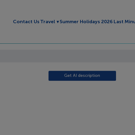
Toggle submenu
Contact Us
Travel
Summer Holidays 2026
Last Min
Get AI description