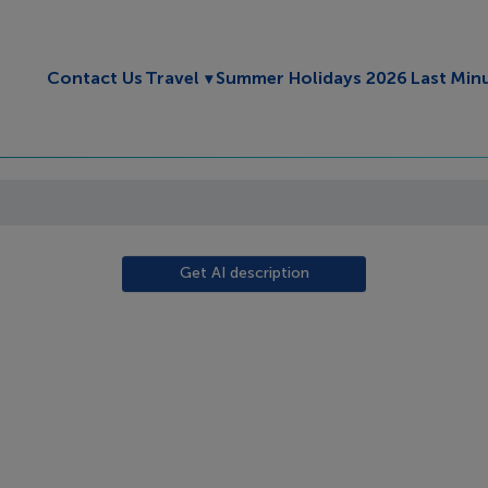
Toggle submenu
Contact Us
Travel
Summer Holidays 2026
Last Min
Get AI description